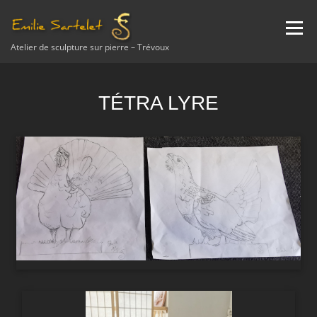
Aller
au
Menu
contenu
Atelier de sculpture sur pierre – Trévoux
A PROPOS
NEWS
SCULPTURE
ETUDE
TÉTRA LYRE
RESTAURATION
ENSEIGNEMENT
AVIS
CONTACT