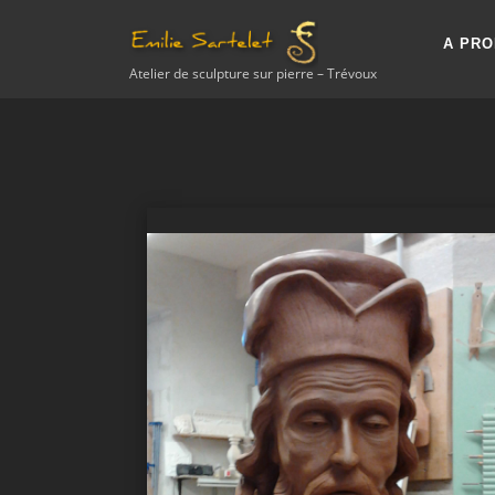
Aller
au
A PR
contenu
Atelier de sculpture sur pierre – Trévoux