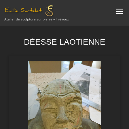
Aller
au
Menu
contenu
Atelier de sculpture sur pierre – Trévoux
A PROPOS
NEWS
SCULPTURE
ETUDE
DÉESSE LAOTIENNE
RESTAURATION
ENSEIGNEMENT
AVIS
CONTACT