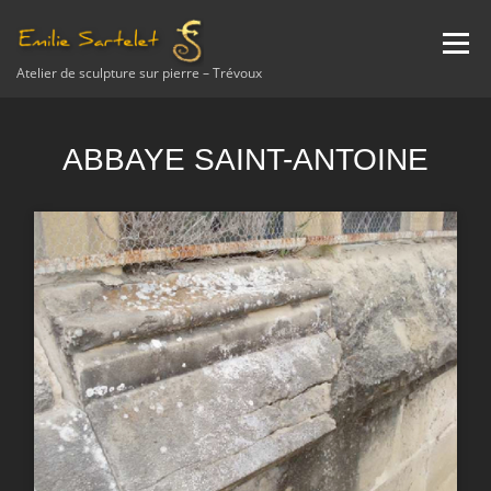
Aller
au
Menu
contenu
Atelier de sculpture sur pierre – Trévoux
A PROPOS
NEWS
SCULPTURE
ETUDE
ABBAYE SAINT-ANTOINE
RESTAURATION
ENSEIGNEMENT
AVIS
CONTACT