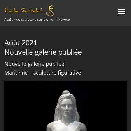
Aller
au
Menu
contenu
Atelier de sculpture sur pierre – Trévoux
A PROPOS
NEWS
SCULPTURE
ETUDE
Août 2021
Nouvelle galerie publiée
RESTAURATION
ENSEIGNEMENT
AVIS
Nouvelle galerie publiée:
Marianne – sculpture figurative
CONTACT