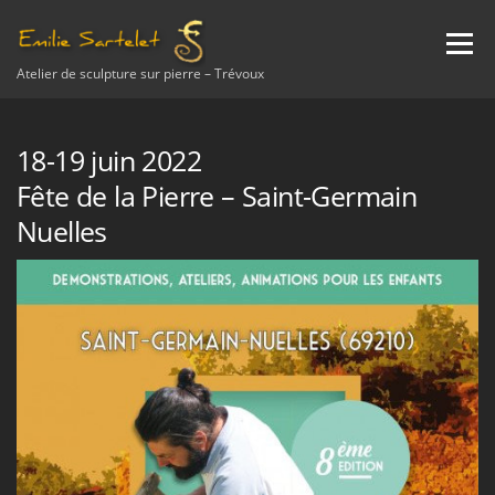
Aller
au
Menu
contenu
Atelier de sculpture sur pierre – Trévoux
A PROPOS
NEWS
SCULPTURE
ETUDE
18-19 juin 2022
Fête de la Pierre – Saint-Germain
Nuelles
RESTAURATION
ENSEIGNEMENT
AVIS
CONTACT